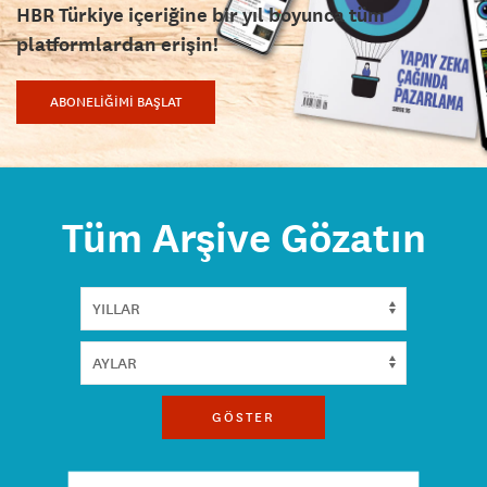
HBR Türkiye içeriğine bir yıl boyunca tüm
platformlardan erişin!
ABONELİĞİMİ BAŞLAT
Tüm Arşive Gözatın
GÖSTER