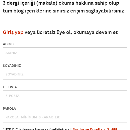
3 dergi içeriği (makale) okuma hakkına sahip olup
tüm blog içeriklerine sınırsız erişim sağlayabilirsiniz.
Giriş yap
veya ücretsiz üye ol, okumaya devam et
ADINIZ
SOYADINIZ
E-POSTA
PAROLA
“ÜYE OL” butonuna basarak üyeliğinize ait
Şartlar ve Koşulları
,
Gizlilik