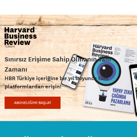
Sınırsız Erişime Sahip Olmanın Tam
Zamanı
HBR Türkiye içeriğine bir yıl boyunca tüm
platformlardan erişin!
ABONELİĞİMİ BAŞLAT