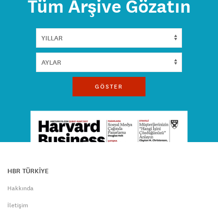
Tüm Arşive Gözatın
GÖSTER
HBR TÜRKİYE
Hakkında
İletişim