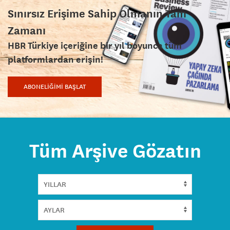
Sınırsız Erişime Sahip Olmanın Tam
Zamanı
HBR Türkiye içeriğine bir yıl boyunca tüm
platformlardan erişin!
ABONELİĞİMİ BAŞLAT
Tüm Arşive Gözatın