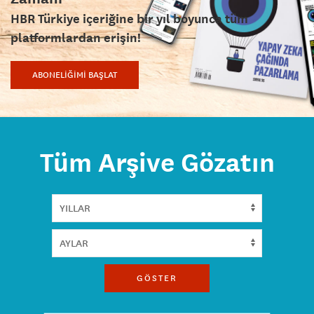
HBR Türkiye içeriğine bir yıl boyunca tüm
platformlardan erişin!
ABONELİĞİMİ BAŞLAT
Tüm Arşive Gözatın
GÖSTER