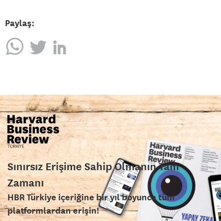
Paylaş:
Sınırsız Erişime Sahip Olmanın Tam
Zamanı
HBR Türkiye içeriğine bir yıl boyunca tüm
platformlardan erişin!