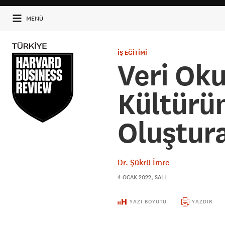
MENÜ
İŞ EĞİTİMİ
Veri Oku
Kültürü
Oluştur
Dr. Şükrü İmre
4 OCAK 2022, SALI
YAZI BOYUTU
YAZDIR