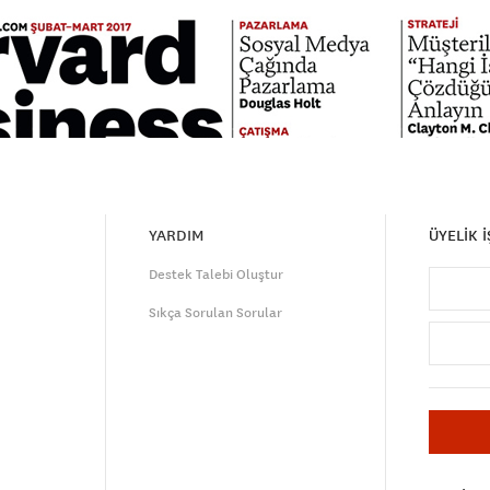
YARDIM
ÜYELİK 
Destek Talebi Oluştur
Sıkça Sorulan Sorular