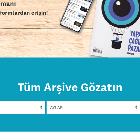
amanı
tformlardan erişin!
Tüm Arşive Gözatın