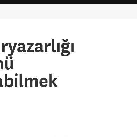
ryazarlığı
nü
abilmek