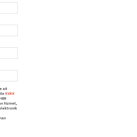
e ait
ile
KVKK
 HBR
an hizmet,
elektronik
aman