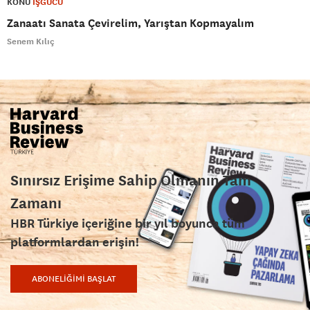
KONU
İŞGÜCÜ
Zanaatı Sanata Çevirelim, Yarıştan Kopmayalım
Senem Kılıç
Sınırsız Erişime Sahip Olmanın Tam
Zamanı
HBR Türkiye içeriğine bir yıl boyunca tüm
platformlardan erişin!
ABONELİĞİMİ BAŞLAT