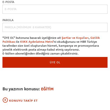
E-POSTA
PAROLA
“ÜYE OL” butonuna basarak üyeliğinize ait
Şartlar ve Koşulları
,
Gizlilik
Politikası
ile
KVKK Aydınlatma Metni
’ni okuduğunuzu ve HBR Türkiye
tarafından size özel oluşturulan hizmet, kampanya ve promosyonlara
yönelik elektronik posta almayı kabul etmiş sayılırsınız.
E-bülten aboneliğinden dilediğiniz zaman çıkabilirsiniz.
ÜYE OL
Bu yazının konusu:
EĞİTİM
KONUYU TAKIP ET