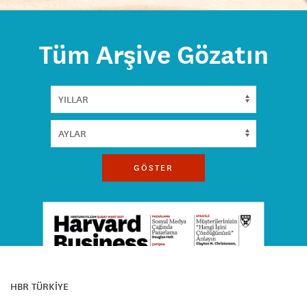
Tüm Arşive Gözatın
GÖSTER
HBR TÜRKİYE