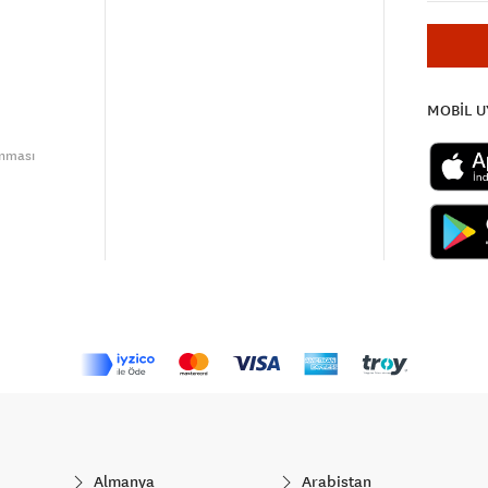
MOBİL 
unması
Almanya
Arabistan