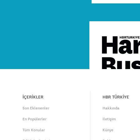
İÇERİKLER
HBR TÜRKİYE
Son Eklenenler
Hakkında
En Popülerler
İletişim
Tüm Konular
Künye