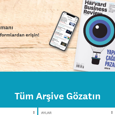
amanı
tformlardan erişin!
Tüm Arşive Gözatın