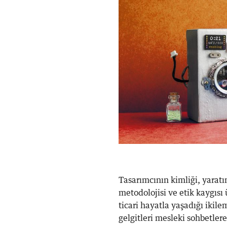
Tasarımcının kimliği, yaratı
metodolojisi ve etik kaygısı ü
ticari hayatla yaşadığı ikile
gelgitleri mesleki sohbetler