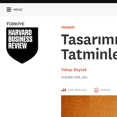
MENÜ
TASARIM
Tasarım
Tatminl
Yakup Bayrak
13 ŞUBAT 2018, SALI
YAZI BOYUTU
YAZDIR