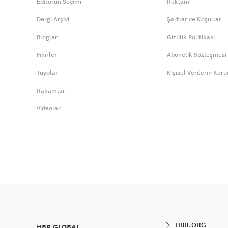
Editörün Seçimi
Reklam
Dergi Arşivi
Şartlar ve Koşullar
Bloglar
Gizlilik Politikası
Fikirler
Abonelik Sözleşmesi
Tüyolar
Kişisel Verilerin Kor
Rakamlar
Videolar
HBR.ORG
HBR GLOBAL