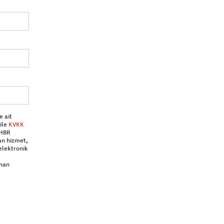
e ait
ile
KVKK
 HBR
an hizmet,
elektronik
aman