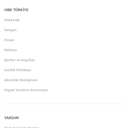
HBR TÜRKİYE
Hakkında
İletişim
Künye
Reklam
Şartlar ve Koşullar
Gizlilik Politikası
Abonelik Sözleşmesi
Kişisel Verilerin Korunması
YARDIM
Destek Talebi Oluştur