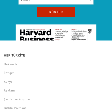
GÖSTER
HBR TÜRKİYE
Hakkında
İletişim
Künye
Reklam
Şartlar ve Koşullar
Gizlilik Politikası