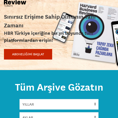
Sınırsız Erişime Sahip Olmanın Tam
Zamanı
HBR Türkiye içeriğine bir yıl boyunca tüm
platformlardan erişin!
ABONELİĞİMİ BAŞLAT
Tüm Arşive Gözatın