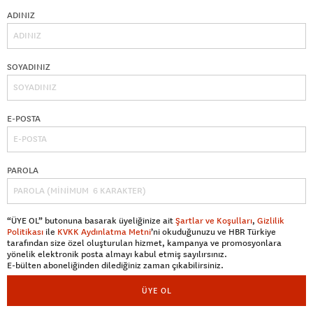
ADINIZ
SOYADINIZ
E-POSTA
PAROLA
“ÜYE OL” butonuna basarak üyeliğinize ait
Şartlar ve Koşulları
,
Gizlilik
Politikası
ile
KVKK Aydınlatma Metni
’ni okuduğunuzu ve HBR Türkiye
tarafından size özel oluşturulan hizmet, kampanya ve promosyonlara
yönelik elektronik posta almayı kabul etmiş sayılırsınız.
E-bülten aboneliğinden dilediğiniz zaman çıkabilirsiniz.
ÜYE OL