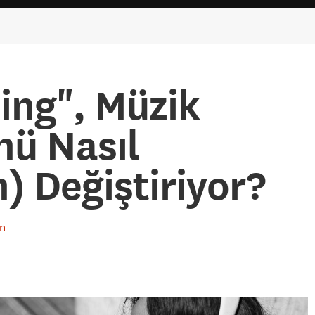
ing", Müzik
nü Nasıl
) Değiştiriyor?
n