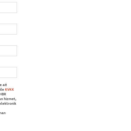
e ait
ile
KVKK
 HBR
an hizmet,
elektronik
aman