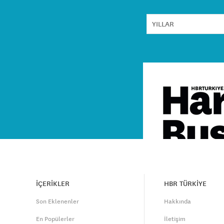
İÇERİKLER
HBR TÜRKİYE
Son Eklenenler
Hakkında
En Popülerler
İletişim