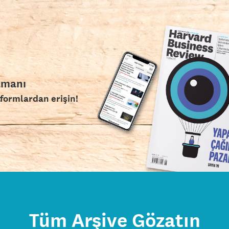
amanı
tformlardan erişin!
Tüm Arşive Gözatın