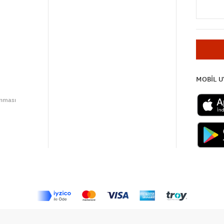
MOBİL 
unması