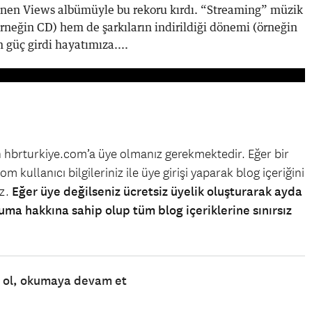
enen Views albümüyle bu rekoru kırdı. “Streaming” müzik
(örneğin CD) hem de şarkıların indirildiği dönemi (örneğin
 güç girdi hayatımıza....
in hbrturkiye.com’a üye olmanız gerekmektedir. Eğer bir
m kullanıcı bilgileriniz ile üye girişi yaparak blog içeriğini
iz.
Eğer üye değilseniz ücretsiz üyelik oluşturarak ayda
uma hakkına sahip olup tüm blog içeriklerine sınırsız
e ol, okumaya devam et