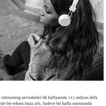
(streaming servislerle) ilk haftasında 115 milyon defa
 bir rekora imza attı. Sadece bir hafta sonrasında