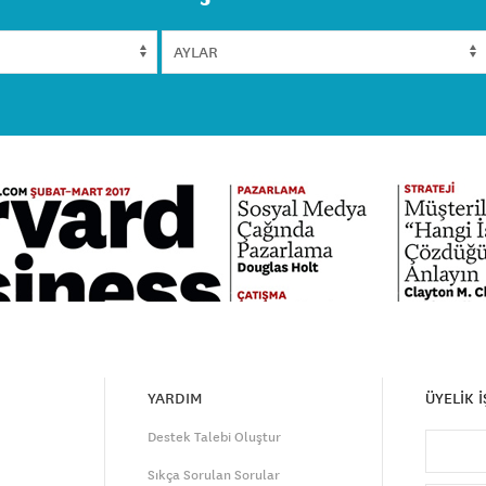
YARDIM
ÜYELİK 
Destek Talebi Oluştur
Sıkça Sorulan Sorular