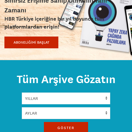
Sınırsız Erişime Sahip Olmanın Tam
Zamanı
HBR Türkiye içeriğine bir yıl boyunca tüm
platformlardan erişin!
ABONELİĞİMİ BAŞLAT
Tüm Arşive Gözatın
GÖSTER