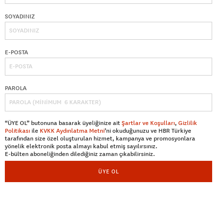
SOYADINIZ
E-POSTA
PAROLA
“ÜYE OL” butonuna basarak üyeliğinize ait
Şartlar ve Koşulları
,
Gizlilik
Politikası
ile
KVKK Aydınlatma Metni
’ni okuduğunuzu ve HBR Türkiye
tarafından size özel oluşturulan hizmet, kampanya ve promosyonlara
yönelik elektronik posta almayı kabul etmiş sayılırsınız.
E-bülten aboneliğinden dilediğiniz zaman çıkabilirsiniz.
ÜYE OL