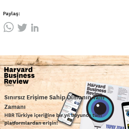
Paylaş:
Sınırsız Erişime Sahip Olmanın Tam
Zamanı
HBR Türkiye içeriğine bir yıl boyunca tüm
platformlardan erişin!