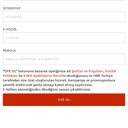
SOYADINIZ
E-POSTA
PAROLA
“ÜYE OL” butonuna basarak üyeliğinize ait
Şartlar ve Koşulları
,
Gizlilik
Politikası
ile
KVKK Aydınlatma Metni
’ni okuduğunuzu ve HBR Türkiye
tarafından size özel oluşturulan hizmet, kampanya ve promosyonlara
yönelik elektronik posta almayı kabul etmiş sayılırsınız.
E-bülten aboneliğinden dilediğiniz zaman çıkabilirsiniz.
ÜYE OL