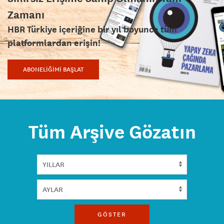
Zamanı
HBR Türkiye içeriğine bir yıl boyunca tüm
platformlardan erişin!
ABONELİĞİMİ BAŞLAT
Tüm Arşive Gözatın
GÖSTER