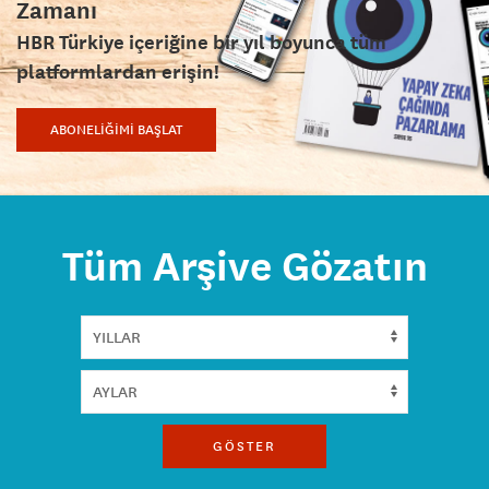
Zamanı
HBR Türkiye içeriğine bir yıl boyunca tüm
platformlardan erişin!
ABONELİĞİMİ BAŞLAT
Tüm Arşive Gözatın
GÖSTER