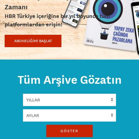
Zamanı
HBR Türkiye içeriğine bir yıl boyunca tüm
platformlardan erişin!
ABONELİĞİMİ BAŞLAT
Tüm Arşive Gözatın
GÖSTER