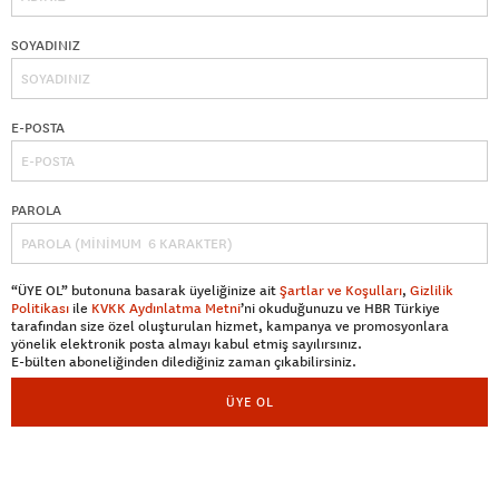
SOYADINIZ
E-POSTA
PAROLA
“ÜYE OL” butonuna basarak üyeliğinize ait
Şartlar ve Koşulları
,
Gizlilik
Politikası
ile
KVKK Aydınlatma Metni
’ni okuduğunuzu ve HBR Türkiye
tarafından size özel oluşturulan hizmet, kampanya ve promosyonlara
yönelik elektronik posta almayı kabul etmiş sayılırsınız.
E-bülten aboneliğinden dilediğiniz zaman çıkabilirsiniz.
ÜYE OL