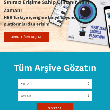
Sınırsız Erişime Sahip Olmanın Tam
Zamanı
HBR Türkiye içeriğine bir yıl boyunca tüm
platformlardan erişin!
ABONELİĞİMİ BAŞLAT
Tüm Arşive Gözatın
GÖSTER