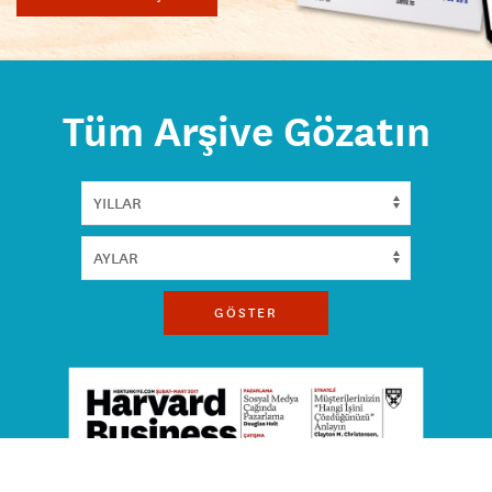
Tüm Arşive Gözatın
GÖSTER