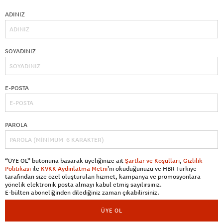
ADINIZ
SOYADINIZ
E-POSTA
PAROLA
“ÜYE OL” butonuna basarak üyeliğinize ait
Şartlar ve Koşulları
,
Gizlilik
Politikası
ile
KVKK Aydınlatma Metni
’ni okuduğunuzu ve HBR Türkiye
tarafından size özel oluşturulan hizmet, kampanya ve promosyonlara
yönelik elektronik posta almayı kabul etmiş sayılırsınız.
E-bülten aboneliğinden dilediğiniz zaman çıkabilirsiniz.
ÜYE OL