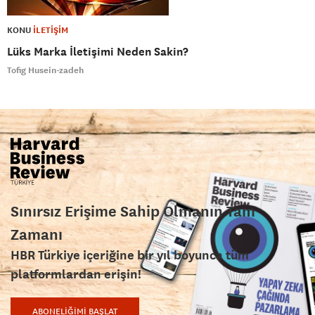
KONU
İLETİŞİM
Lüks Marka İletişimi Neden Sakin?
Tofig Husein-zadeh
Sınırsız Erişime Sahip Olmanın Tam
Zamanı
HBR Türkiye içeriğine bir yıl boyunca tüm
platformlardan erişin!
ABONELİĞİMİ BAŞLAT