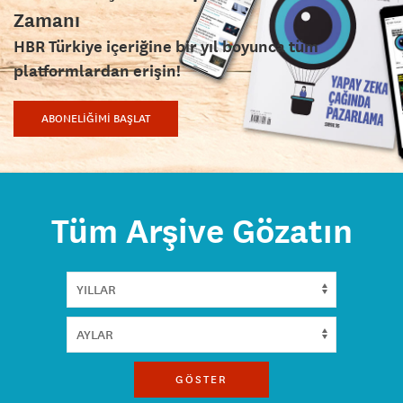
Zamanı
HBR Türkiye içeriğine bir yıl boyunca tüm
platformlardan erişin!
ABONELİĞİMİ BAŞLAT
Tüm Arşive Gözatın
GÖSTER