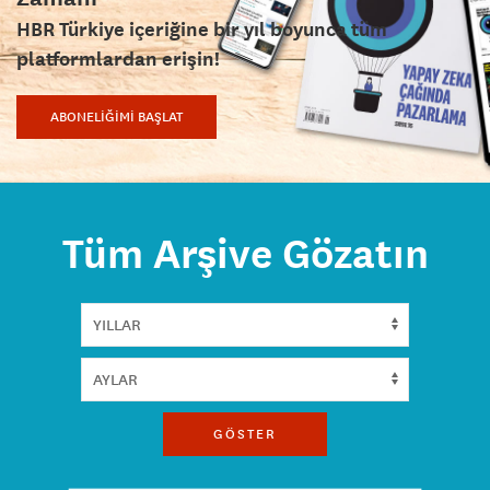
HBR Türkiye içeriğine bir yıl boyunca tüm
platformlardan erişin!
ABONELİĞİMİ BAŞLAT
Tüm Arşive Gözatın
GÖSTER