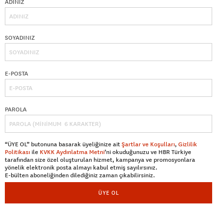
ADINIZ
SOYADINIZ
E-POSTA
PAROLA
“ÜYE OL” butonuna basarak üyeliğinize ait
Şartlar ve Koşulları
,
Gizlilik
Politikası
ile
KVKK Aydınlatma Metni
’ni okuduğunuzu ve HBR Türkiye
tarafından size özel oluşturulan hizmet, kampanya ve promosyonlara
yönelik elektronik posta almayı kabul etmiş sayılırsınız.
E-bülten aboneliğinden dilediğiniz zaman çıkabilirsiniz.
ÜYE OL