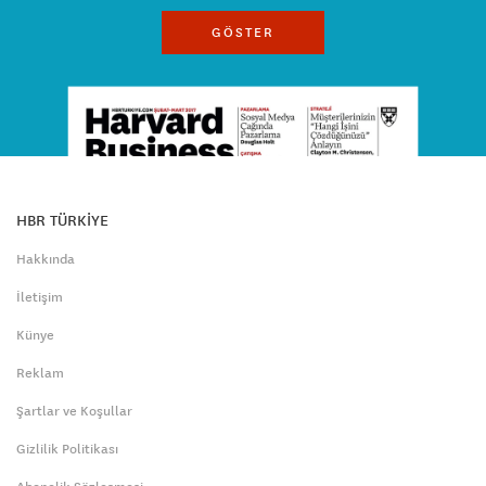
GÖSTER
HBR TÜRKİYE
Hakkında
İletişim
Künye
Reklam
Şartlar ve Koşullar
Gizlilik Politikası