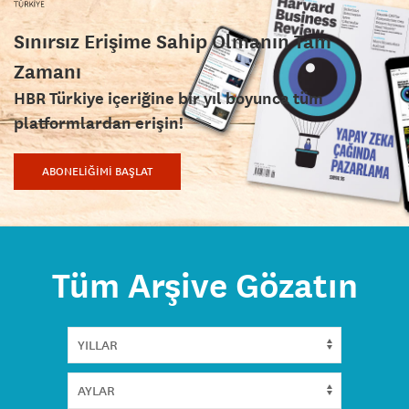
Sınırsız Erişime Sahip Olmanın Tam
Zamanı
HBR Türkiye içeriğine bir yıl boyunca tüm
platformlardan erişin!
ABONELİĞİMİ BAŞLAT
Tüm Arşive Gözatın