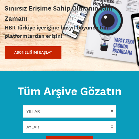
Sınırsız Erişime Sahip Olmanın Tam
Zamanı
HBR Türkiye içeriğine bir yıl boyunca tüm
platformlardan erişin!
ABONELİĞİMİ BAŞLAT
Tüm Arşive Gözatın