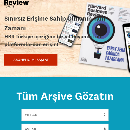
Sınırsız Erişime Sahip Olmanın Tam
Zamanı
HBR Türkiye içeriğine bir yıl boyunca tüm
platformlardan erişin!
ABONELİĞİMİ BAŞLAT
Tüm Arşive Gözatın