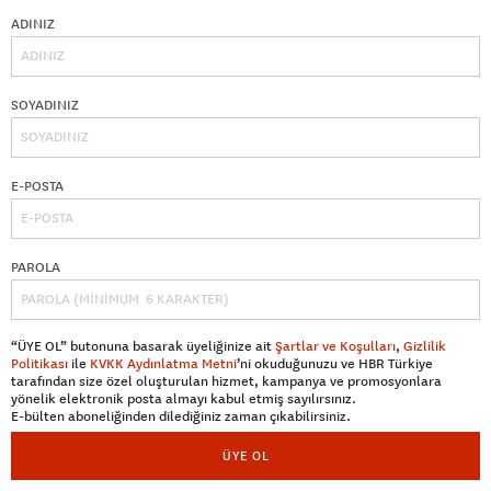
ADINIZ
SOYADINIZ
E-POSTA
PAROLA
“ÜYE OL” butonuna basarak üyeliğinize ait
Şartlar ve Koşulları
,
Gizlilik
Politikası
ile
KVKK Aydınlatma Metni
’ni okuduğunuzu ve HBR Türkiye
tarafından size özel oluşturulan hizmet, kampanya ve promosyonlara
yönelik elektronik posta almayı kabul etmiş sayılırsınız.
E-bülten aboneliğinden dilediğiniz zaman çıkabilirsiniz.
ÜYE OL