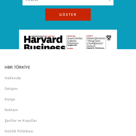
GÖSTER
HBR TÜRKİYE
Hakkında
İletişim
Künye
Reklam
Şartlar ve Koşullar
Gizlilik Politikası