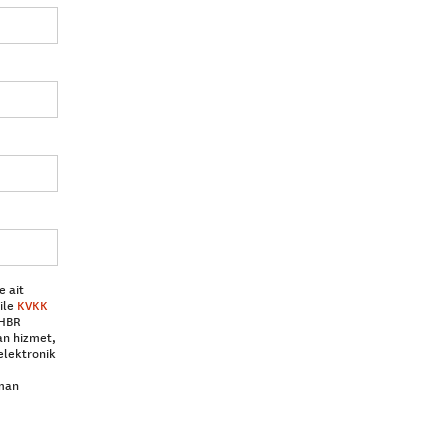
e ait
ile
KVKK
 HBR
an hizmet,
elektronik
aman