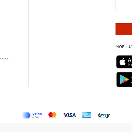
MOBİL 
unması