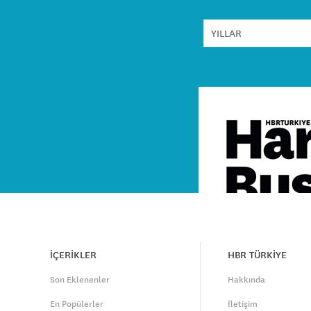
İÇERİKLER
HBR TÜRKİYE
Son Eklenenler
Hakkında
En Popülerler
İletişim