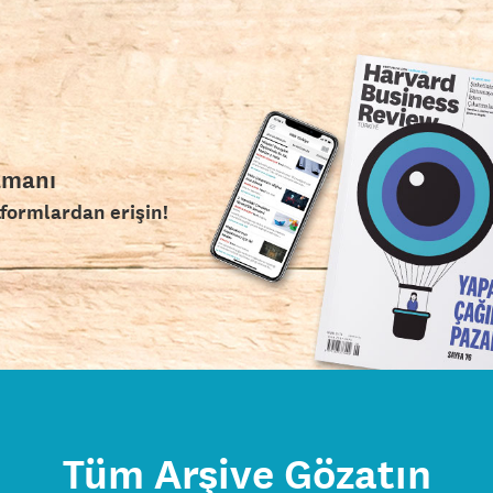
amanı
tformlardan erişin!
Tüm Arşive Gözatın