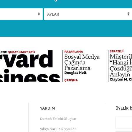
YARDIM
ÜYELİK 
Destek Talebi Oluştur
Sıkça Sorulan Sorular