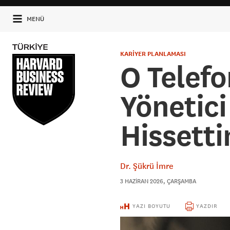
MENÜ
KARİYER PLANLAMASI
O Telef
Yönetici
Hissett
Dr. Şükrü İmre
3 HAZIRAN 2026, ÇARŞAMBA
YAZI BOYUTU
YAZDIR