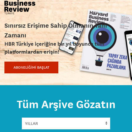
Sınırsız Erişime Sahip Olmanın Tam
Zamanı
HBR Türkiye içeriğine bir yıl boyunca tüm
platformlardan erişin!
ABONELİĞİMİ BAŞLAT
Tüm Arşive Gözatın