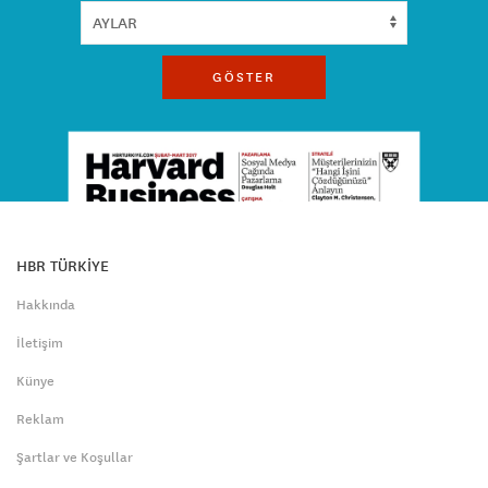
GÖSTER
HBR TÜRKİYE
Hakkında
İletişim
Künye
Reklam
Şartlar ve Koşullar