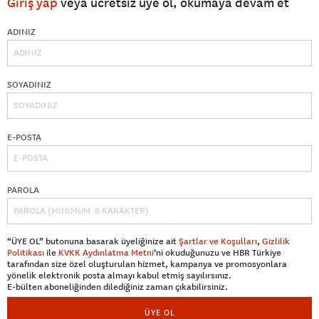
Giriş yap
veya ücretsiz üye ol, okumaya devam et
ADINIZ
SOYADINIZ
E-POSTA
PAROLA
“ÜYE OL” butonuna basarak üyeliğinize ait
Şartlar ve Koşulları
,
Gizlilik
Politikası
ile
KVKK Aydınlatma Metni
’ni okuduğunuzu ve HBR Türkiye
tarafından size özel oluşturulan hizmet, kampanya ve promosyonlara
yönelik elektronik posta almayı kabul etmiş sayılırsınız.
E-bülten aboneliğinden dilediğiniz zaman çıkabilirsiniz.
ÜYE OL