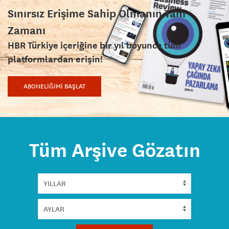
Sınırsız Erişime Sahip Olmanın Tam
Zamanı
HBR Türkiye içeriğine bir yıl boyunca tüm
platformlardan erişin!
ABONELİĞİMİ BAŞLAT
Tüm Arşive Gözatın