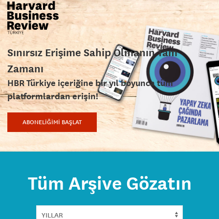
Sınırsız Erişime Sahip Olmanın Tam
Zamanı
HBR Türkiye içeriğine bir yıl boyunca tüm
platformlardan erişin!
ABONELİĞİMİ BAŞLAT
Tüm Arşive Gözatın