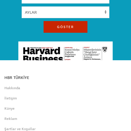
GÖSTER
HBR TÜRKİYE
Hakkında
İletişim
Künye
Reklam
Şartlar ve Koşullar