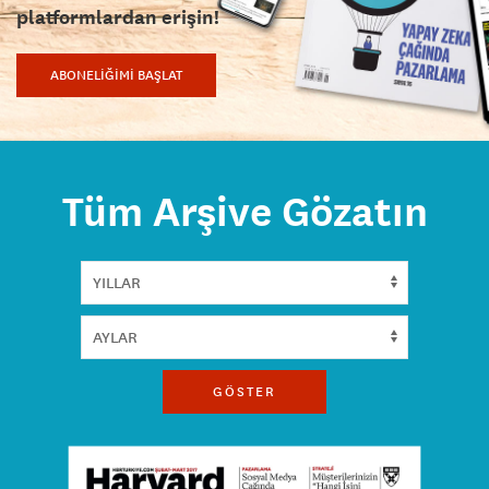
platformlardan erişin!
ABONELİĞİMİ BAŞLAT
Tüm Arşive Gözatın
GÖSTER