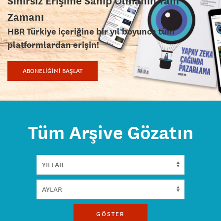
Sınırsız Erişime Sahip Olmanın Tam
Zamanı
HBR Türkiye içeriğine bir yıl boyunca tüm
platformlardan erişin!
ABONELİĞİMİ BAŞLAT
Tüm Arşive Gözatın
GÖSTER