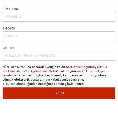
SOYADINIZ
E-POSTA
PAROLA
“ÜYE OL” butonuna basarak üyeliğinize ait
Şartlar ve Koşulları
,
Gizlilik
Politikası
ile
KVKK Aydınlatma Metni
’ni okuduğunuzu ve HBR Türkiye
tarafından size özel oluşturulan hizmet, kampanya ve promosyonlara
yönelik elektronik posta almayı kabul etmiş sayılırsınız.
E-bülten aboneliğinden dilediğiniz zaman çıkabilirsiniz.
ÜYE OL