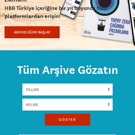
HBR Türkiye içeriğine bir yıl boyunca tüm
platformlardan erişin!
ABONELİĞİMİ BAŞLAT
Tüm Arşive Gözatın
GÖSTER