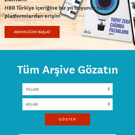
HBR Türkiye içeriğine bir yıl boyunca tüm
platformlardan erişin!
ABONELİĞİMİ BAŞLAT
Tüm Arşive Gözatın
GÖSTER