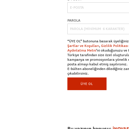
PAROLA
“ÜYE OL” butonuna basarak üyeliğiniz
Şartlar ve Koşulları
,
Gizlilik Politikası
Aydınlatma Metni
’ni okuduğunuzu ve
Türkiye tarafından size özel oluşturul
kampanya ve promosyonlara yönelik 
posta almayı kabul etmiş sayılırsınız.
E-bülten aboneliğinden dilediğiniz z
çıkabilirsiniz.
ÜYE OL
Bu yazının konusu:
İNOVA