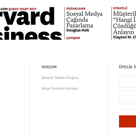
YARDIM
ÜYELİK 
Destek Talebi Oluştur
Sıkça Sorulan Sorular