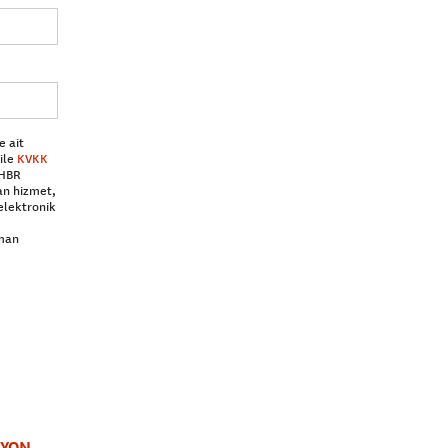
e ait
ile
KVKK
 HBR
an hizmet,
elektronik
aman
SYON