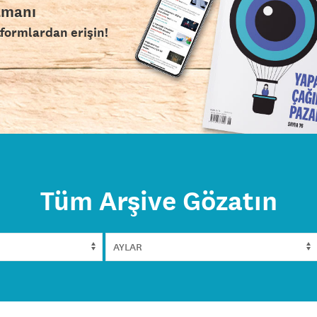
amanı
tformlardan erişin!
Tüm Arşive Gözatın