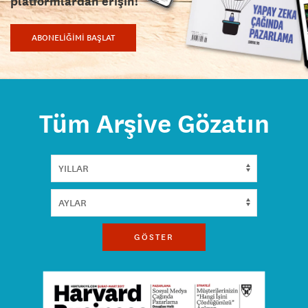
platformlardan erişin!
ABONELİĞİMİ BAŞLAT
Tüm Arşive Gözatın
GÖSTER