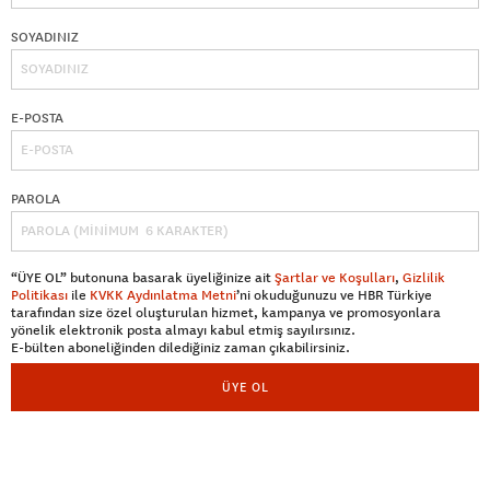
SOYADINIZ
E-POSTA
PAROLA
“ÜYE OL” butonuna basarak üyeliğinize ait
Şartlar ve Koşulları
,
Gizlilik
Politikası
ile
KVKK Aydınlatma Metni
’ni okuduğunuzu ve HBR Türkiye
tarafından size özel oluşturulan hizmet, kampanya ve promosyonlara
yönelik elektronik posta almayı kabul etmiş sayılırsınız.
E-bülten aboneliğinden dilediğiniz zaman çıkabilirsiniz.
ÜYE OL