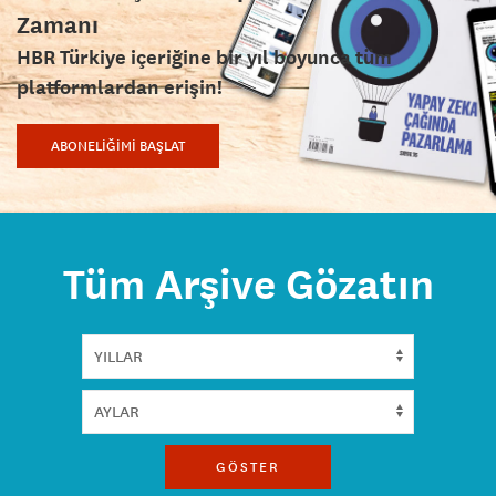
Zamanı
HBR Türkiye içeriğine bir yıl boyunca tüm
platformlardan erişin!
ABONELİĞİMİ BAŞLAT
Tüm Arşive Gözatın
GÖSTER