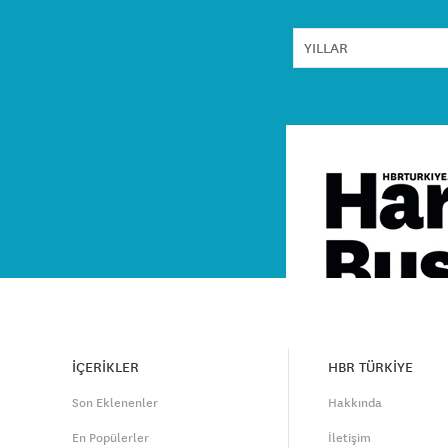
İÇERİKLER
HBR TÜRKİYE
Son Eklenenler
Hakkında
En Popülerler
İletişim