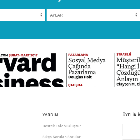
YARDIM
ÜYELİK 
Destek Talebi Oluştur
Sıkça Sorulan Sorular