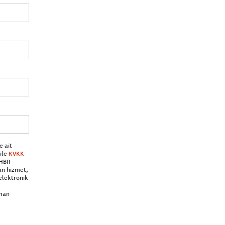
e ait
ile
KVKK
 HBR
an hizmet,
elektronik
aman