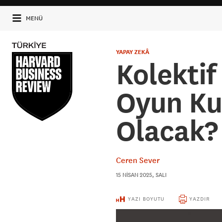
MENÜ
YAPAY ZEKÂ
Kolektif
Oyun Ku
Olacak?
Ceren Sever
15 NISAN 2025, SALI
YAZI BOYUTU
YAZDIR