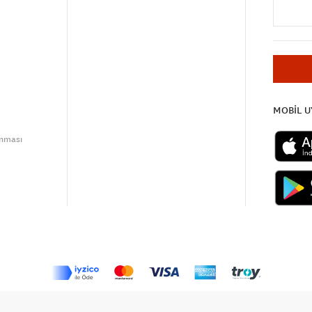
MOBİL 
unması