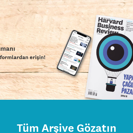
amanı
tformlardan erişin!
Tüm Arşive Gözatın