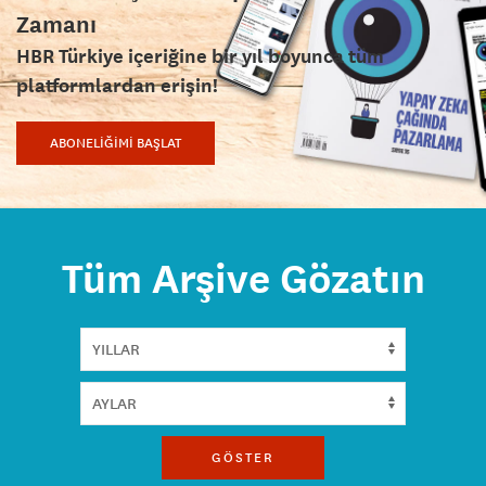
Zamanı
HBR Türkiye içeriğine bir yıl boyunca tüm
platformlardan erişin!
ABONELİĞİMİ BAŞLAT
Tüm Arşive Gözatın
GÖSTER