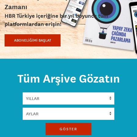
Zamanı
HBR Türkiye içeriğine bir yıl boyunca tüm
platformlardan erişin!
ABONELİĞİMİ BAŞLAT
Tüm Arşive Gözatın
GÖSTER