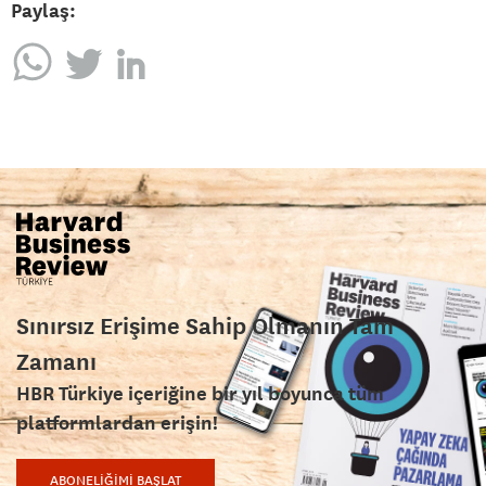
Paylaş:
Sınırsız Erişime Sahip Olmanın Tam
Zamanı
HBR Türkiye içeriğine bir yıl boyunca tüm
platformlardan erişin!
ABONELİĞİMİ BAŞLAT