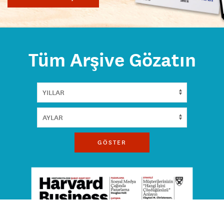
Tüm Arşive Gözatın
GÖSTER