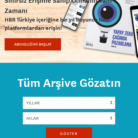
Sınırsız Erişime Sahip Olmanın Tam
Zamanı
HBR Türkiye içeriğine bir yıl boyunca tüm
platformlardan erişin!
ABONELİĞİMİ BAŞLAT
Tüm Arşive Gözatın
GÖSTER