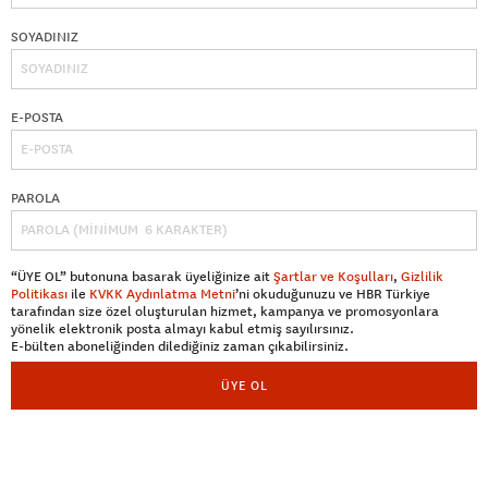
SOYADINIZ
E-POSTA
PAROLA
“ÜYE OL” butonuna basarak üyeliğinize ait
Şartlar ve Koşulları
,
Gizlilik
Politikası
ile
KVKK Aydınlatma Metni
’ni okuduğunuzu ve HBR Türkiye
tarafından size özel oluşturulan hizmet, kampanya ve promosyonlara
yönelik elektronik posta almayı kabul etmiş sayılırsınız.
E-bülten aboneliğinden dilediğiniz zaman çıkabilirsiniz.
ÜYE OL