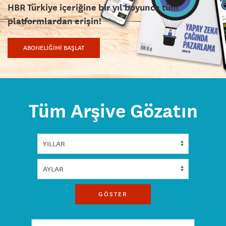
HBR Türkiye içeriğine bir yıl boyunca tüm
platformlardan erişin!
ABONELİĞİMİ BAŞLAT
Tüm Arşive Gözatın
GÖSTER