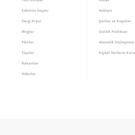
Tüm Konular
Künye
Editörün Seçimi
Reklam
Dergi Arşivi
Şartlar ve Koşullar
Bloglar
Gizlilik Politikası
Fikirler
Abonelik Sözleşmesi
Tüyolar
Kişisel Verilerin Kor
Rakamlar
Videolar