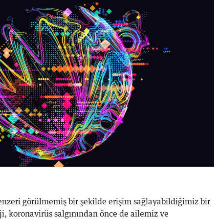
nzeri görülmemiş bir şekilde erişim sağlayabildiğimiz bir
i, koronavirüs salgınından önce de ailemiz ve