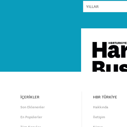
İÇERİKLER
HBR TÜRKİYE
Son Eklenenler
Hakkında
En Popülerler
İletişim