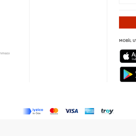
MOBİL 
unması