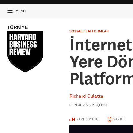
MENÜ
SOSYAL PLATFORMLAR
İnternet
Yere Dö
Platform
Richard Culatta
9 EYLÜL 2021, PERŞEMBE
YAZI BOYUTU
YAZDIR