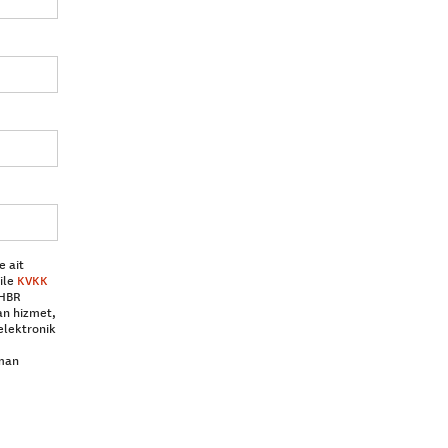
e ait
ile
KVKK
 HBR
an hizmet,
elektronik
aman