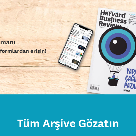
amanı
tformlardan erişin!
Tüm Arşive Gözatın