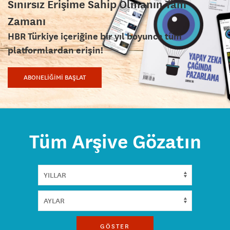
Sınırsız Erişime Sahip Olmanın Tam
Zamanı
HBR Türkiye içeriğine bir yıl boyunca tüm
platformlardan erişin!
ABONELİĞİMİ BAŞLAT
Tüm Arşive Gözatın
GÖSTER