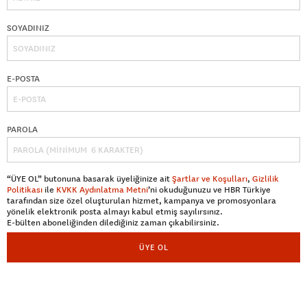
SOYADINIZ
E-POSTA
PAROLA
“ÜYE OL” butonuna basarak üyeliğinize ait
Şartlar ve Koşulları
,
Gizlilik
Politikası
ile
KVKK Aydınlatma Metni
’ni okuduğunuzu ve HBR Türkiye
tarafından size özel oluşturulan hizmet, kampanya ve promosyonlara
yönelik elektronik posta almayı kabul etmiş sayılırsınız.
E-bülten aboneliğinden dilediğiniz zaman çıkabilirsiniz.
ÜYE OL