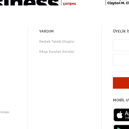
YARDIM
ÜYELİK 
Destek Talebi Oluştur
Sıkça Sorulan Sorular
MOBİL 
unması