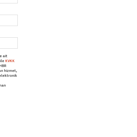
e ait
ile
KVKK
 HBR
an hizmet,
elektronik
aman