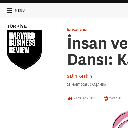
MENÜ
İNOVASYON
İnsan v
Dansı: 
Salih Keskin
26 MART 2025, ÇARŞAMBA
YAZI BOYUTU
YAZDIR