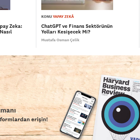
KONU
YAPAY ZEKÂ
apay Zeka:
ChatGPT ve Finans Sektörünün
Nasıl
Yolları Kesişecek Mi?
Mustafa Osman Çelik
amanı
tformlardan erişin!