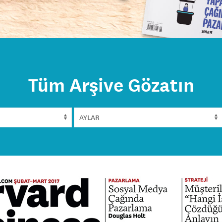
Tüm Arşive Gözatın