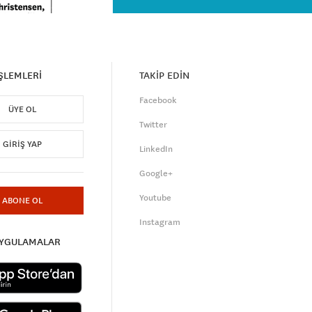
İŞLEMLERİ
TAKİP EDİN
Facebook
ÜYE OL
Twitter
GIRIŞ YAP
LinkedIn
Google+
Youtube
ABONE OL
Instagram
UYGULAMALAR