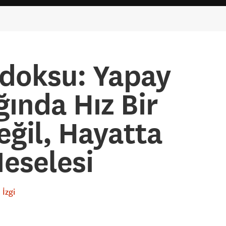
adoksu: Yapay
ında Hız Bir
eğil, Hayatta
eselesi
İzgi