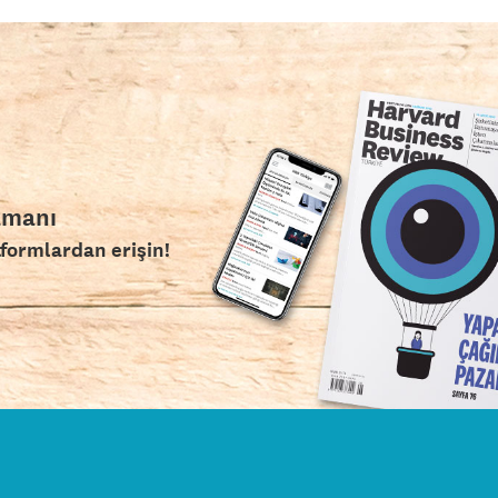
amanı
tformlardan erişin!