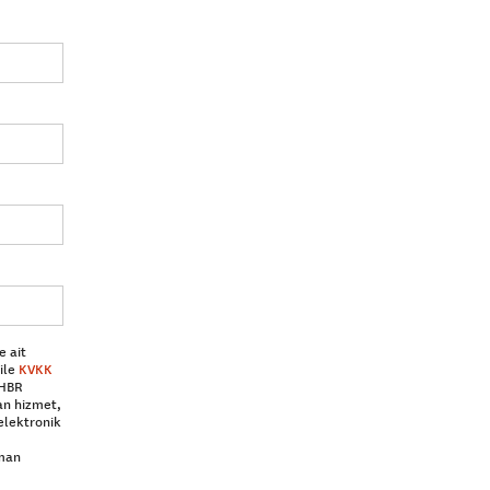
e ait
ile
KVKK
 HBR
an hizmet,
elektronik
aman