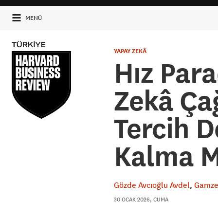
MENÜ
YAPAY ZEKÂ
Hız Par
Zekâ Çağ
Tercih D
Kalma M
Gözde Avcıoğlu Avdel
Gamze 
30 OCAK 2026, CUMA