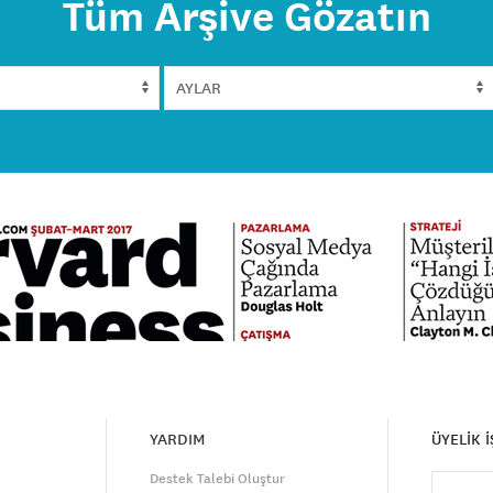
Tüm Arşive Gözatın
YARDIM
ÜYELİK 
Destek Talebi Oluştur