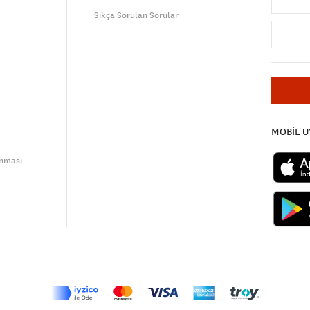
Sıkça Sorulan Sorular
MOBİL 
unması