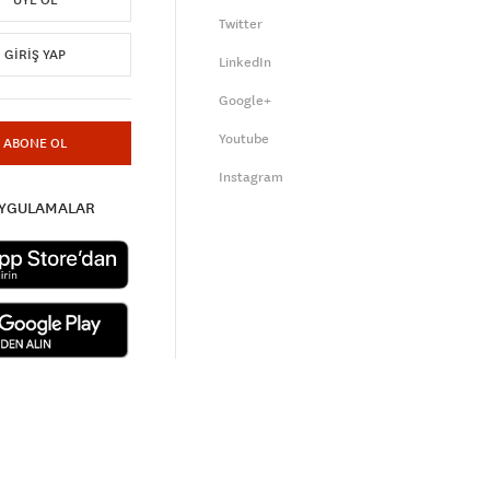
ÜYE OL
Twitter
GIRIŞ YAP
LinkedIn
Google+
Youtube
ABONE OL
Instagram
UYGULAMALAR