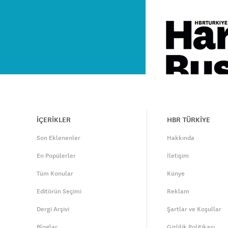
İÇERİKLER
HBR TÜRKİYE
Son Eklenenler
Hakkında
En Popülerler
İletişim
Tüm Konular
Künye
Editörün Seçimi
Reklam
Dergi Arşivi
Şartlar ve Koşullar
Bloglar
Gizlilik Politikası