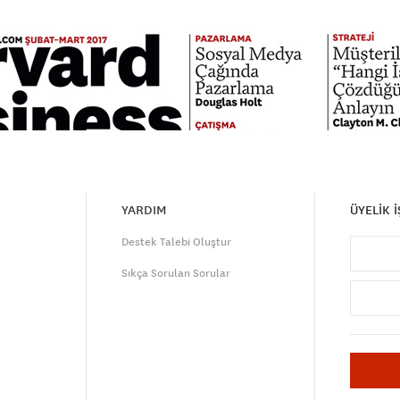
YARDIM
ÜYELİK 
Destek Talebi Oluştur
Sıkça Sorulan Sorular