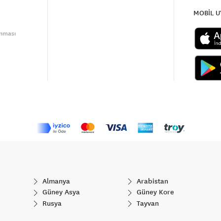
MOBİL 
unması
Almanya
Arabistan
Güney Asya
Güney Kore
Rusya
Tayvan