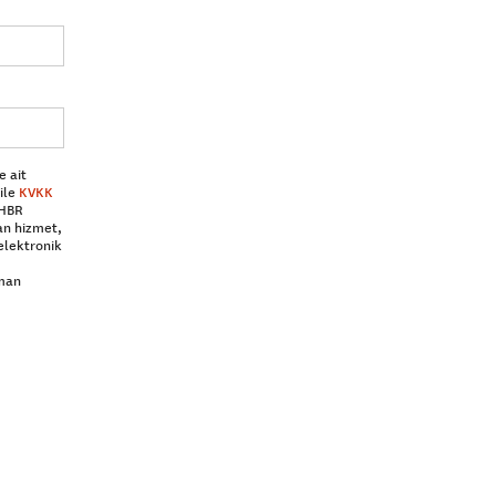
e ait
ile
KVKK
 HBR
an hizmet,
elektronik
aman