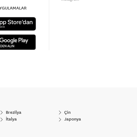
UYGULAMALAR
Brezilya
Çin
İtalya
Japonya