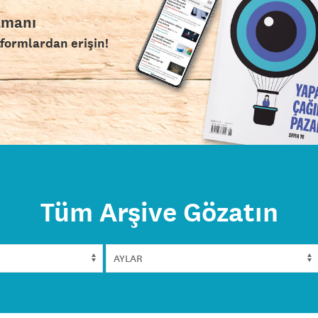
amanı
tformlardan erişin!
Tüm Arşive Gözatın