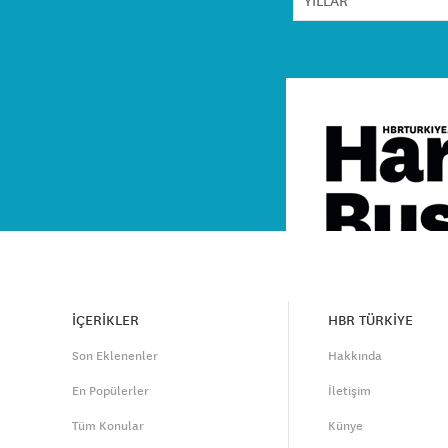
İÇERİKLER
HBR TÜRKİYE
Son Eklenenler
Hakkında
En Popülerler
İletişim
Tüm Konular
Künye