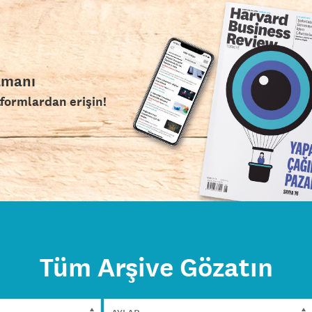
amanı
tformlardan erişin!
Tüm Arşive Gözatın