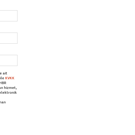
e ait
ile
KVKK
 HBR
an hizmet,
elektronik
aman