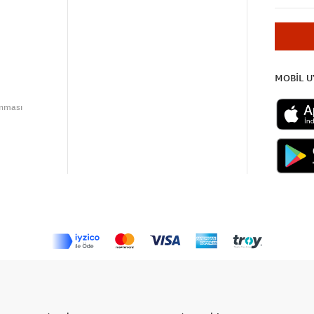
MOBİL 
unması