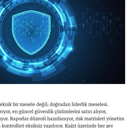
teknik bir mesele değil; doğrudan liderlik meselesi.
rıyor, en güncel güvenlik çözümlerini satın alıyor,
yor. Raporlar düzenli hazırlanıyor, risk matrisleri yönetim
kontrolleri eksiksiz yapılıyor. Kağıt üzerinde her şey