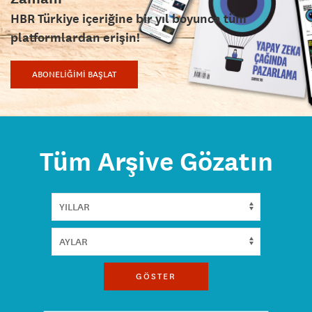
HBR Türkiye içeriğine bir yıl boyunca tüm
platformlardan erişin!
ABONELİĞİMİ BAŞLAT
Tüm Arşive Gözatın
GÖSTER