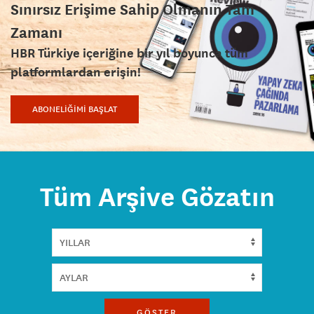
Sınırsız Erişime Sahip Olmanın Tam
Zamanı
HBR Türkiye içeriğine bir yıl boyunca tüm
platformlardan erişin!
ABONELİĞİMİ BAŞLAT
Tüm Arşive Gözatın
GÖSTER