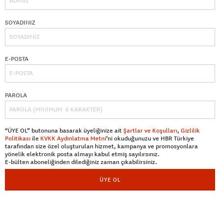
SOYADINIZ
E-POSTA
PAROLA
“ÜYE OL” butonuna basarak üyeliğinize ait
Şartlar ve Koşulları
,
Gizlilik
Politikası
ile
KVKK Aydınlatma Metni
’ni okuduğunuzu ve HBR Türkiye
tarafından size özel oluşturulan hizmet, kampanya ve promosyonlara
yönelik elektronik posta almayı kabul etmiş sayılırsınız.
E-bülten aboneliğinden dilediğiniz zaman çıkabilirsiniz.
ÜYE OL