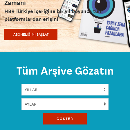
Zamanı
HBR Türkiye içeriğine bir yıl boyunca tüm
platformlardan erişin!
ABONELİĞİMİ BAŞLAT
Tüm Arşive Gözatın
GÖSTER