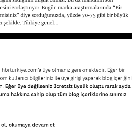
uluşma sıklığının düşük olması. Bu da markanın son
esini zorlaştırıyor. Bugün marka araştırmalarında “Bir
 misiniz” diye sorduğunuzda, yüzde 70-75 gibi bir büyük
cı şekilde, Türkiye genel...
in hbrturkiye.com’a üye olmanız gerekmektedir. Eğer bir
m kullanıcı bilgileriniz ile üye girişi yaparak blog içeriğini
iz.
Eğer üye değilseniz ücretsiz üyelik oluşturarak ayda
uma hakkına sahip olup tüm blog içeriklerine sınırsız
e ol, okumaya devam et