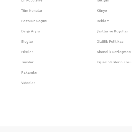
En Popülerler
İletişim
Tüm Konular
Künye
Editörün Seçimi
Reklam
Dergi Arşivi
Şartlar ve Koşullar
Bloglar
Gizlilik Politikası
Fikirler
Abonelik Sözleşmesi
Tüyolar
Kişisel Verilerin Kor
Rakamlar
Videolar