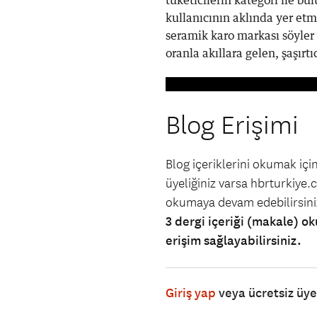
tüketicilerin kategori ile b
kullanıcının aklında yer etm
seramik karo markası söyler
oranla akıllara gelen, şaşırtı
Blog Erişimi
Blog içeriklerini okumak iç
üyeliğiniz varsa hbrturkiye.co
okumaya devam edebilirsin
3 dergi içeriği (makale) ok
erişim sağlayabilirsiniz.
Giriş yap
veya ücretsiz üy