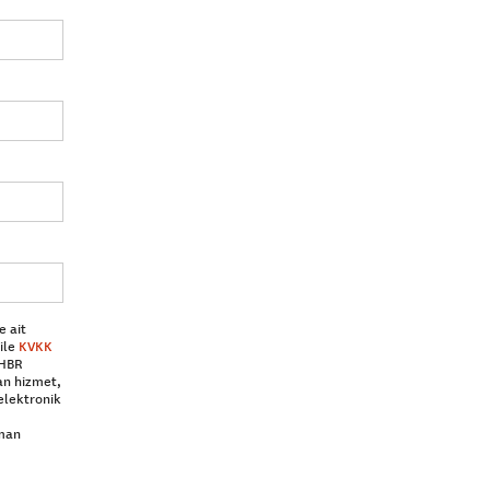
e ait
ile
KVKK
 HBR
an hizmet,
elektronik
aman