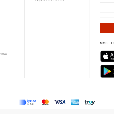
Sıkça Sorulan Sorular
MOBİL 
unması