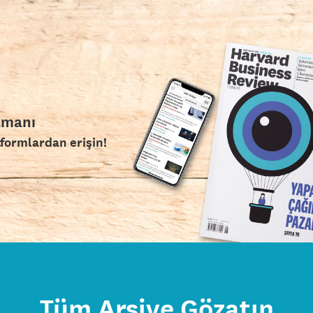
amanı
tformlardan erişin!
Tüm Arşive Gözatın