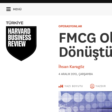
MENÜ
OPERASYONLAR
FMCG O
Dönüşt
İhsan Karagöz
4 ARALIK 2013, ÇARŞAMBA
YAZI BOYUTU
YAZDIR