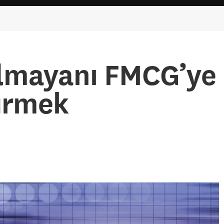
lmayanı FMCG’ye
ürmek